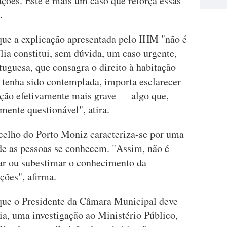
ações. Este é mais um caso que reforça essas
.
 que a explicação apresentada pelo IHM "não é
ília constitui, sem dúvida, um caso urgente,
uguesa, que consagra o direito à habitação
 tenha sido contemplada, importa esclarecer
ação efetivamente mais grave — algo que,
emente questionável", atira.
ncelho do Porto Moniz caracteriza-se por uma
e as pessoas se conhecem. "Assim, não é
zar ou subestimar o conhecimento da
ções", afirma.
que o Presidente da Câmara Municipal deve
cia, uma investigação ao Ministério Público,