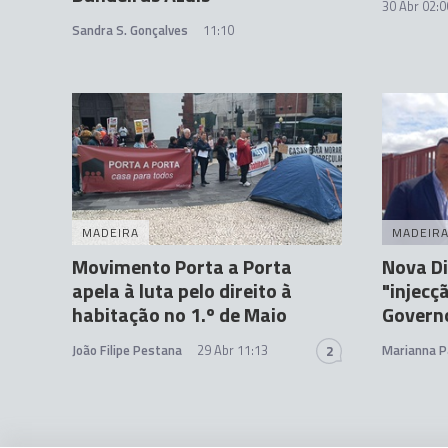
30 Abr 02:0
Sandra S. Gonçalves
11:10
MADEIRA
MADEIR
Movimento Porta a Porta
Nova Di
apela à luta pelo direito à
"injecç
habitação no 1.º de Maio
Govern
João Filipe Pestana
29 Abr 11:13
Marianna P
2