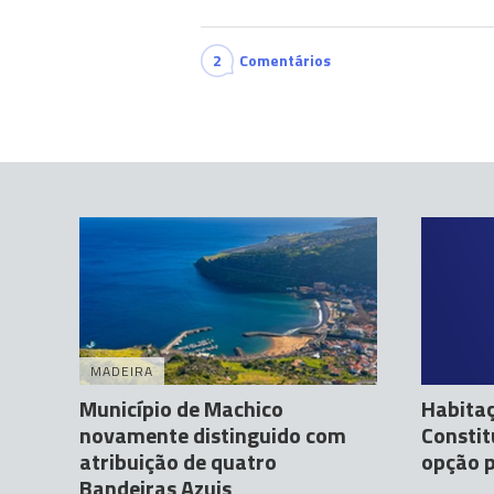
2
Comentários
MADEIRA
Município de Machico
Habitaç
novamente distinguido com
Constit
atribuição de quatro
opção p
Bandeiras Azuis