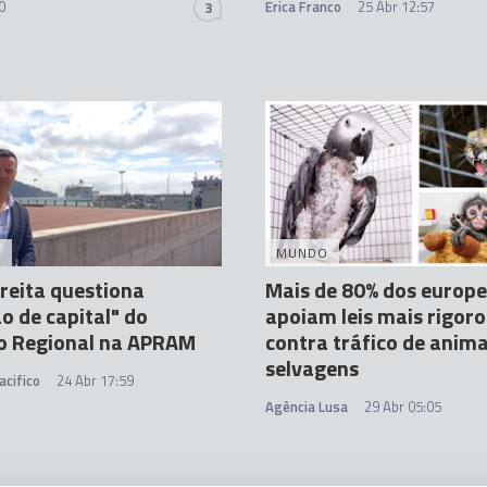
0
Erica Franco
25 Abr 12:57
3
A
MUNDO
reita questiona
Mais de 80% dos europ
ão de capital" do
apoiam leis mais rigor
o Regional na APRAM
contra tráfico de anima
selvagens
acifico
24 Abr 17:59
Agência Lusa
29 Abr 05:05