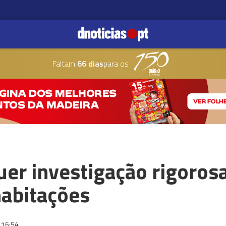
Faltam
66 dias
para os
uer investigação rigorosa
habitações
16:54