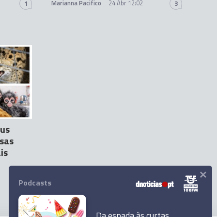
Marianna Pacifico
24 Abr 12:02
1
3
eus
osas
is
×
Podcasts
Da espada às curtas