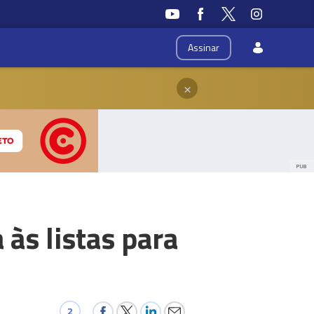
Assinar
×
PUB
 às listas para
2