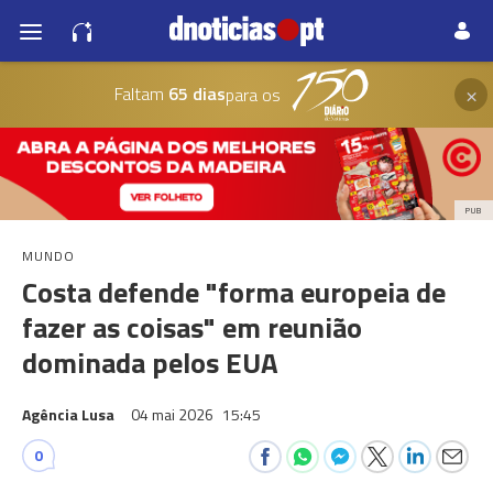
×
Faltam
65 dias
para os
PUB
MUNDO
Costa defende "forma europeia de
fazer as coisas" em reunião
dominada pelos EUA
Agência Lusa
04 mai 2026
15:45
0