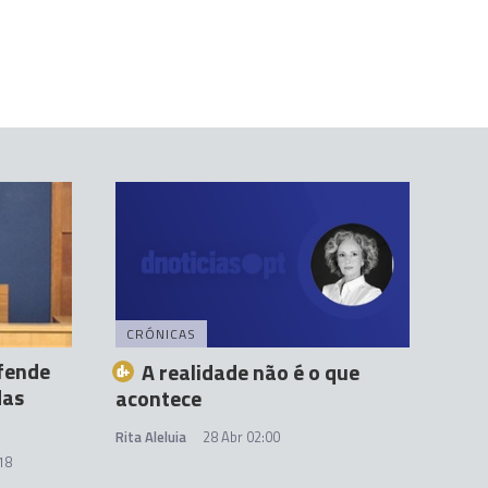
CRÓNICAS
fende
A realidade não é o que
das
acontece
Rita Aleluia
28 Abr 02:00
18