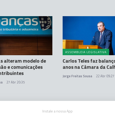
ASSEMBLEIA LEGISLATIVA
s alteram modelo de
Carlos Teles faz balanç
são e comunicações
anos na Câmara da Cal
tribuintes
Jorge Freitas Sousa
22 Abr 09:27
sa
27 Abr 20:35
Instale a nossa App