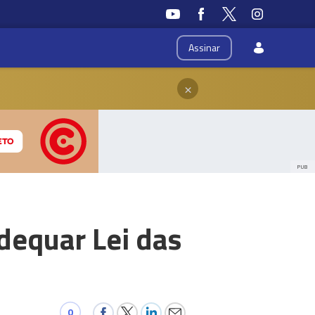
Assinar
×
PUB
dequar Lei das
0