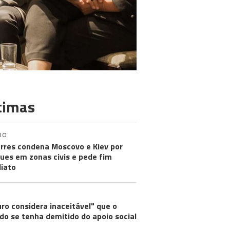
timas
DO
rres condena Moscovo e Kiev por
ues em zonas civis e pede fim
iato
ro considera inaceitável" que o
do se tenha demitido do apoio social