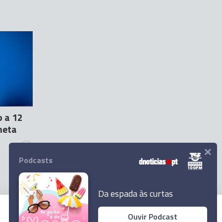
o a 12
heta
×
4
Podcasts
Da espada às curtas
Ouvir Podcast