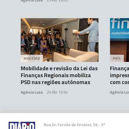
Agência Lusa
29 Abr 23:05
MADEIRA
PAÍS
Mobilidade e revisão da Lei das
Finança
Finanças Regionais mobiliza
impres
PSD nas regiões autónomas
com con
Agência Lusa
24 Abr 13:54
Agência Lu
Rua Dr. Fernão de Ornelas, 56 - 3º