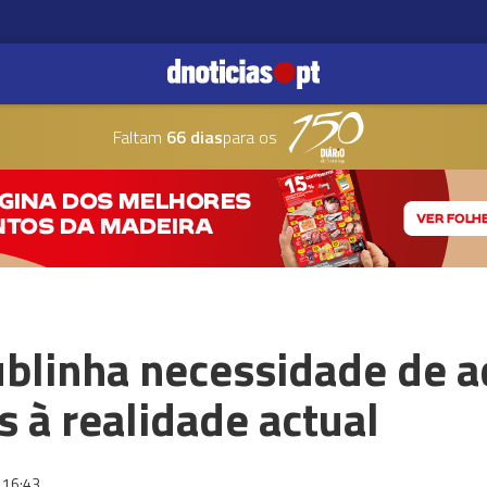
Faltam
66 dias
para os
ublinha necessidade de a
s à realidade actual
16:43