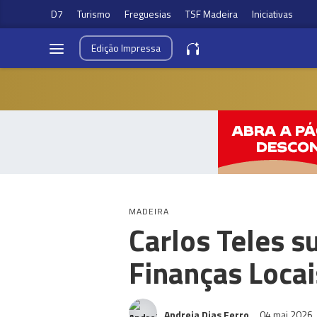
D7
Turismo
Freguesias
TSF Madeira
Iniciativas
Edição
Impressa
MADEIRA
Carlos Teles s
Finanças Locai
Andreia Dias Ferro
04 mai 2026