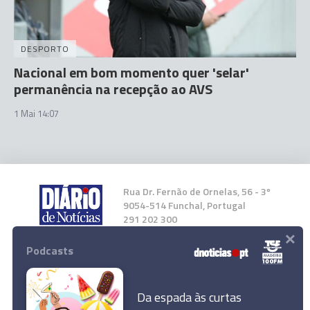
DESPORTO
Nacional em bom momento quer 'selar'
permanência na recepção ao AVS
1 Mai 14:07
Rua Dr. Fernão de Ornelas, 56 - 3º
9054-514 Funchal, Portugal
291 202 300
×
Podcasts
Instale a nossa App
Da espada às curtas