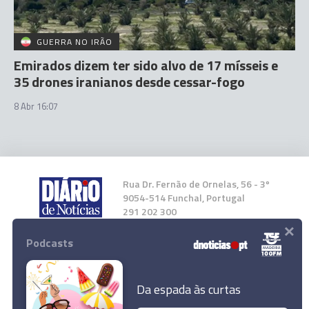
GUERRA NO IRÃO
Emirados dizem ter sido alvo de 17 mísseis e
35 drones iranianos desde cessar-fogo
8 Abr 16:07
Rua Dr. Fernão de Ornelas, 56 - 3º
9054-514 Funchal, Portugal
291 202 300
×
Podcasts
Instale a nossa App
Da espada às curtas