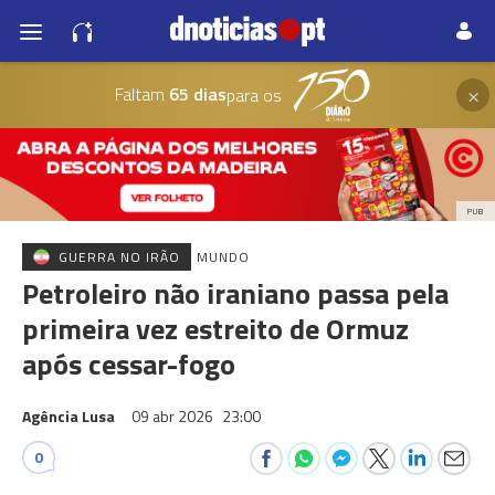
×
Faltam
65 dias
para os
PUB
GUERRA NO IRÃO
MUNDO
Petroleiro não iraniano passa pela
primeira vez estreito de Ormuz
após cessar-fogo
Agência Lusa
09 abr 2026
23:00
0