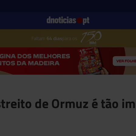
Faltam
64 dias
para os
streito de Ormuz é tão i