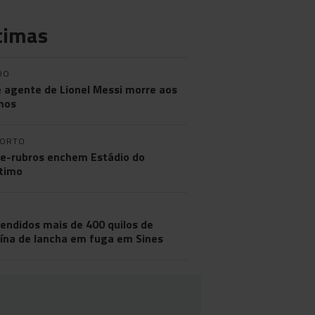
timas
DO
e agente de Lionel Messi morre aos
nos
PORTO
e-rubros enchem Estádio do
timo
endidos mais de 400 quilos de
ína de lancha em fuga em Sines