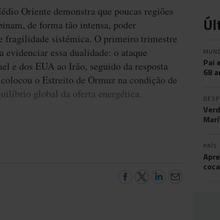
Médio Oriente demonstra que poucas regiões
Úl
nam, de forma tão intensa, poder
fragilidade sistémica. O primeiro trimestre
a evidenciar essa dualidade: o ataque
MUN
Pai 
ael e dos EUA ao Irão, seguido da resposta
68 a
 colocou o Estreito de Ormuz na condição de
uilíbrio global da oferta energética.
DES
Verd
Marí
PAÍS
Apre
coca