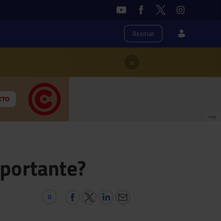
Assinar
×
PUB
mportante?
0