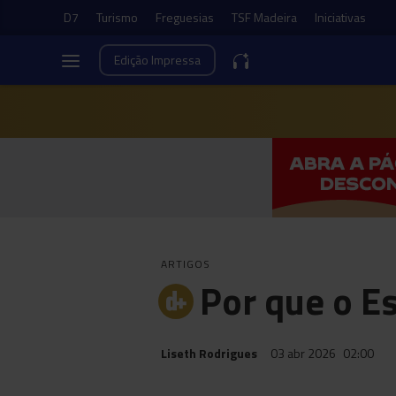
D7
Turismo
Freguesias
TSF Madeira
Iniciativas
Edição
Impressa
ARTIGOS
Por que o E
Liseth Rodrigues
03 abr 2026
02:00