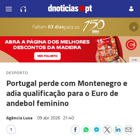
×
Faltam
63 dias
para os
PUB
DESPORTO
Portugal perde com Montenegro e
adia qualificação para o Euro de
andebol feminino
Agência Lusa
09 abr 2026
21:40
1