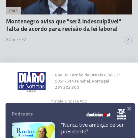
PAÍS
Montenegro avisa que "será indesculpável"
falta de acordo para revisão da lei laboral
8 Abr 23:32
2
Rua Dr. Fernão de Ornelas, 56 - 3º
9054-514 Funchal, Portugal
291 202 300
Instale a nossa App
×
Podcasts
"Nunca tive ambição de ser
Selecionador pede "sentido de missão" no
presidente”