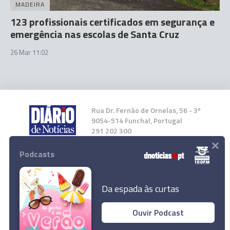
MADEIRA
123 profissionais certificados em segurança e
emergência nas escolas de Santa Cruz
26 Mar 11:02
Rua Dr. Fernão de Ornelas, 56 - 3º
9054-514 Funchal, Portugal
291 202 300
×
Podcasts
Instale a nossa App
Da espada às curtas
Ouvir Podcast
© 2026 Empresa Diário de Notícias, Lda.