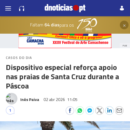
×
Faltam
64 dias
para os
PUB
CASOS DO DIA
Dispositivo especial reforça apoio
nas praias de Santa Cruz durante a
Páscoa
Inês Paiva
02 abr 2026
11:05
1