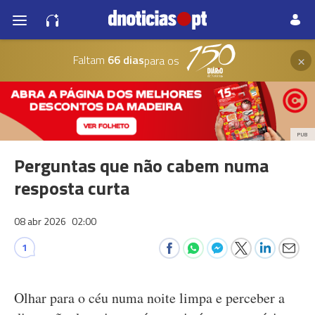
×
Faltam
66 dias
para os
PUB
Perguntas que não cabem numa
resposta curta
08 abr 2026
02:00
1
Olhar para o céu numa noite limpa e perceber a