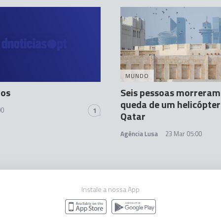
MUNDO
tos
Seis pessoas morreram
queda de um helicópter
00
1
Qatar
Agência Lusa
23 Mar 05:00
Instale a nossa App