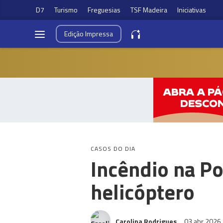
D7
Turismo
Freguesias
TSF Madeira
Iniciativas
Edição
Impressa
CASOS DO DIA
Incêndio na Po
helicóptero
Carolina Rodrigues
03 abr 2026