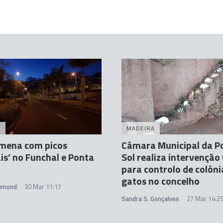
A
MADEIRA
amena com picos
Câmara Municipal da P
ais’ no Funchal e Ponta
Sol realiza intervenção
para controlo de colóni
gatos no concelho
rumond
30 Mar 11:17
Sandra S. Gonçalves
27 Mar 14:2