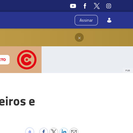
Assinar
×
PUB
eiros e
0