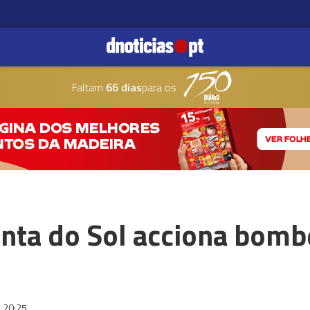
Faltam
66 dias
para os
nta do Sol acciona bomb
20:25