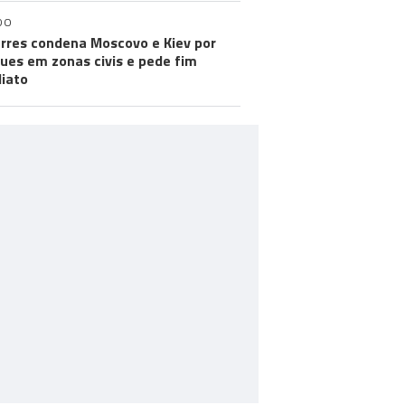
DO
rres condena Moscovo e Kiev por
ues em zonas civis e pede fim
iato