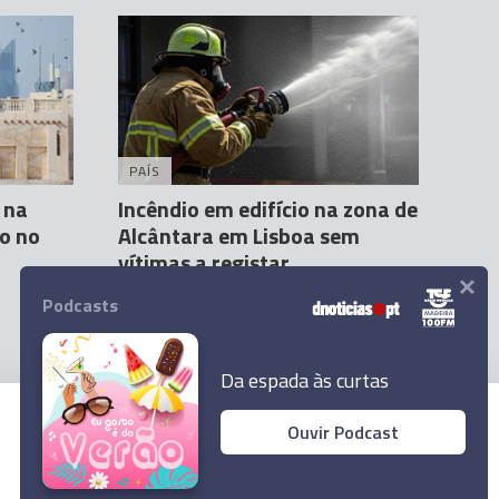
PAÍS
 na
Incêndio em edifício na zona de
o no
Alcântara em Lisboa sem
vítimas a registar
×
Agência Lusa
28 Mar 06:09
Podcasts
Da espada às curtas
Ouvir Podcast
© 2026 Empresa Diário de Notícias, Lda.
Todos os direitos reservados.