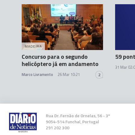
MADEIRA
Concurso para o segundo
59 pon
helicóptero já em andamento
31 Mar 02:
Marco Livramento
26 Mar 10:21
2
Rua Dr. Fernão de Ornelas, 56 - 3º
9054-514 Funchal, Portugal
291 202 300