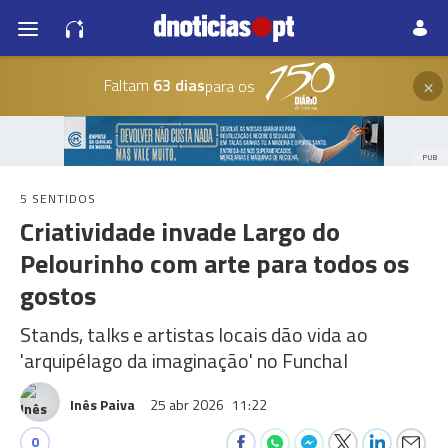
×
Faltam
63 dias
para os
PUB
5 SENTIDOS
Criatividade invade Largo do
Pelourinho com arte para todos os
gostos
Stands, talks e artistas locais dão vida ao
'arquipélago da imaginação' no Funchal
Inês Paiva
25 abr 2026
11:22
0