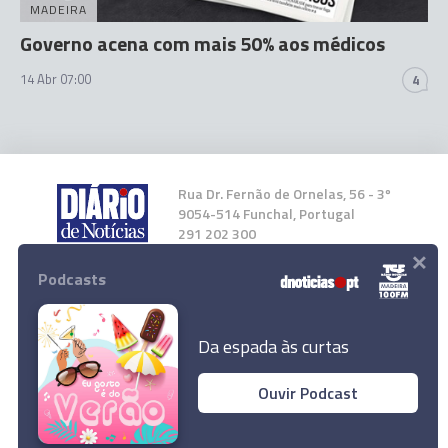
MADEIRA
Governo acena com mais 50% aos médicos
14 Abr 07:00
4
Rua Dr. Fernão de Ornelas, 56 - 3º
9054-514 Funchal, Portugal
291 202 300
×
Podcasts
Instale a nossa App
Da espada às curtas
Ouvir Podcast
© 2026 Empresa Diário de Notícias, Lda.
Todos os direitos reservados.