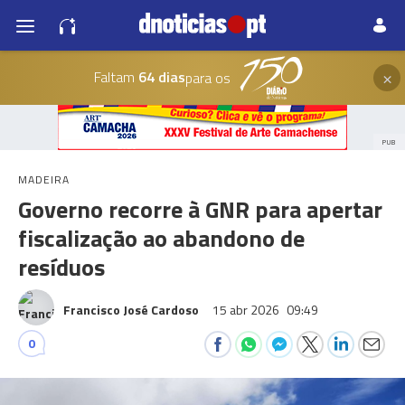
×
Faltam
64 dias
para os
PUB
MADEIRA
Governo recorre à GNR para apertar
fiscalização ao abandono de
resíduos
Francisco José Cardoso
15 abr 2026
09:49
0