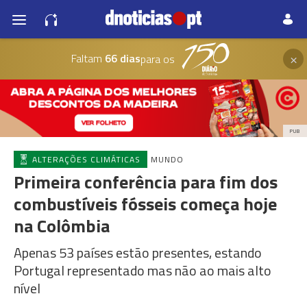
×
Faltam
66 dias
para os
PUB
ALTERAÇÕES CLIMÁTICAS
MUNDO
Primeira conferência para fim dos
combustíveis fósseis começa hoje
na Colômbia
Apenas 53 países estão presentes, estando
Portugal representado mas não ao mais alto
nível