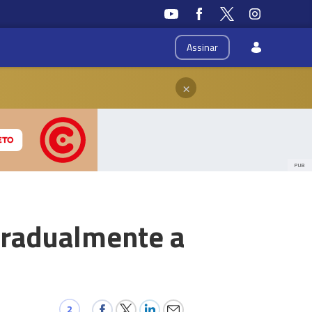
Assinar
×
PUB
 gradualmente a
2