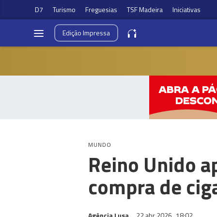
D7
Turismo
Freguesias
TSF Madeira
Iniciativas
Edição
Impressa
MUNDO
Reino Unido ap
compra de cig
Agência Lusa
22 abr 2026
18:02