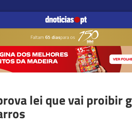
Faltam
65 dias
para os
rova lei que vai proibir
arros