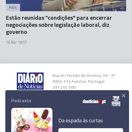
PAÍS
Estão reunidas "condições" para encerrar
negociações sobre legislação laboral, diz
governo
16 Abr 18:57
Rua Dr. Fernão de Ornelas, 56 - 3º
9054-514 Funchal, Portugal
291 202 300
×
Podcasts
Instale a nossa App
Da espada às curtas