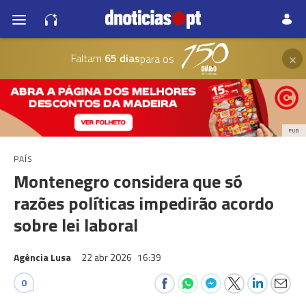
×
Faltam
65 dias
para os
PUB
PAÍS
Montenegro considera que só
razões políticas impedirão acordo
sobre lei laboral
Agência Lusa
22 abr 2026
16:39
0