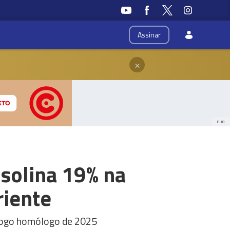
Assinar
×
PUB
asolina 19% na
riente
ríogo homólogo de 2025