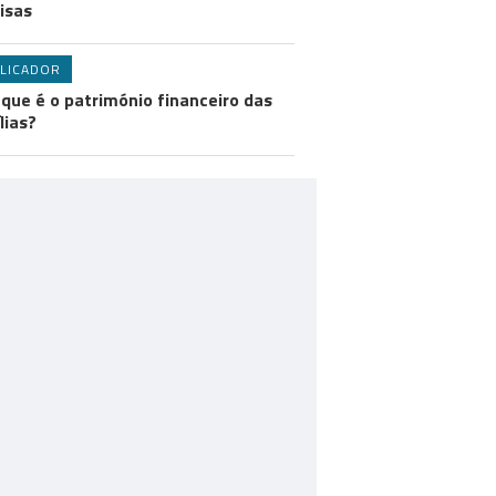
visas
LICADOR
 que é o património financeiro das
lias?