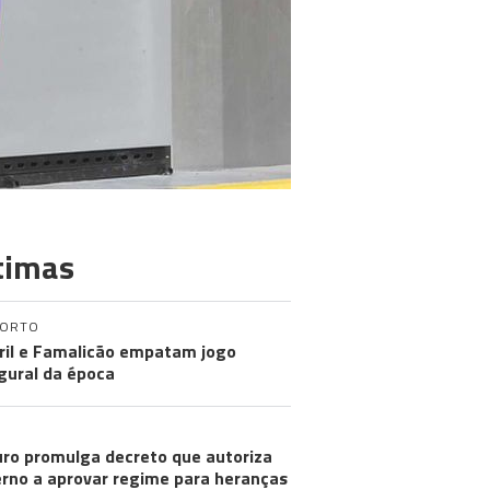
timas
PORTO
ril e Famalicão empatam jogo
gural da época
ro promulga decreto que autoriza
rno a aprovar regime para heranças