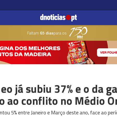
Faltam
65 dias
para os
eo já subiu 37% e o da g
 ao conflito no Médio O
tou 5% entre Janeiro e Março deste ano, face ao pe