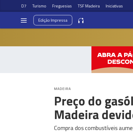
D7
Turismo
Freguesias
TSF Madeira
Iniciativas
Edição
Impressa
MADEIRA
Preço do gasól
Madeira devido
Compra dos combustíveis aumen