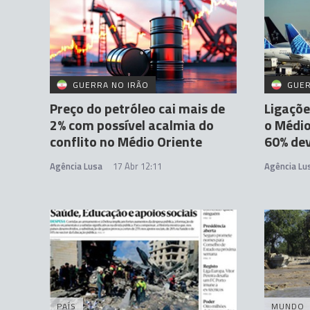
GUERRA NO IRÃO
GUER
Preço do petróleo cai mais de
Ligaçõe
2% com possível acalmia do
o Médio
conflito no Médio Oriente
60% dev
Agência Lusa
17 Abr 12:11
Agência Lu
PAÍS
MUNDO