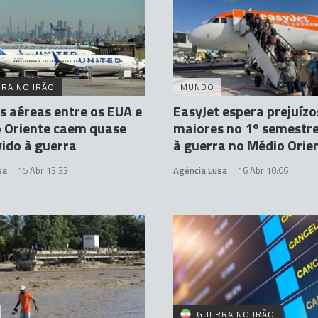
RA NO IRÃO
MUNDO
s aéreas entre os EUA e
EasyJet espera prejuízo
 Oriente caem quase
maiores no 1º semestre
ido à guerra
à guerra no Médio Orie
sa
15 Abr 13:33
Agência Lusa
16 Abr 10:06
GUERRA NO IRÃO