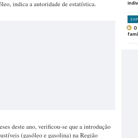
indi
leo, indica a autoridade de estatística.
EXP
O
famí
ses deste ano, verificou-se que a introdução
stíveis (gasóleo e gasolina) na Região