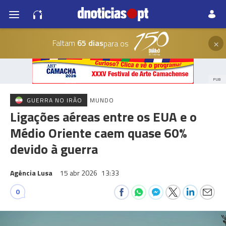
×
Faltam
65 dias
para os
PUB
GUERRA NO IRÃO
MUNDO
Ligações aéreas entre os EUA e o
Médio Oriente caem quase 60%
devido à guerra
Agência Lusa
15 abr 2026
13:33
0