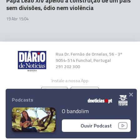
Papa Leão XIV apelou à construção de um país
sem divisões, ódio nem violência
19 Abr 15:04
Rua Dr. Fernão de Ornelas, 56 - 3º
9054-514 Funchal, Portugal
291 202 300
Instale a nossa App
×
Podcasts
O bandolim
© 2026 Empresa Diário de Notícias, Lda.
Ouvir Podcast
Todos os direitos reservados.