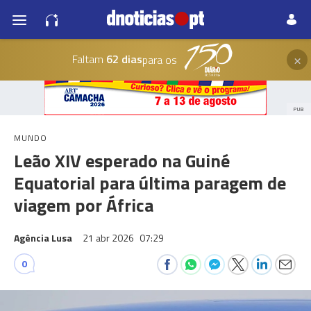
×
Faltam
62 dias
para os
PUB
MUNDO
Leão XIV esperado na Guiné
Equatorial para última paragem de
viagem por África
Agência Lusa
21 abr 2026
07:29
0