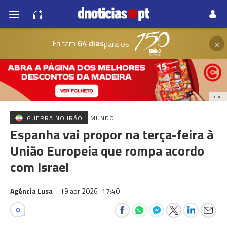
×
Faltam
64 dias
para os
PUB
GUERRA NO IRÃO
MUNDO
Espanha vai propor na terça-feira à
União Europeia que rompa acordo
com Israel
Agência Lusa
19 abr 2026
17:40
0