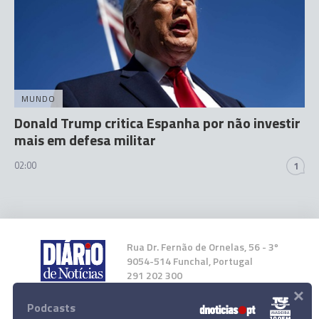
MUNDO
Donald Trump critica Espanha por não investir
mais em defesa militar
02:00
1
Rua Dr. Fernão de Ornelas, 56 - 3º
9054-514 Funchal, Portugal
291 202 300
×
Podcasts
Instale a nossa App