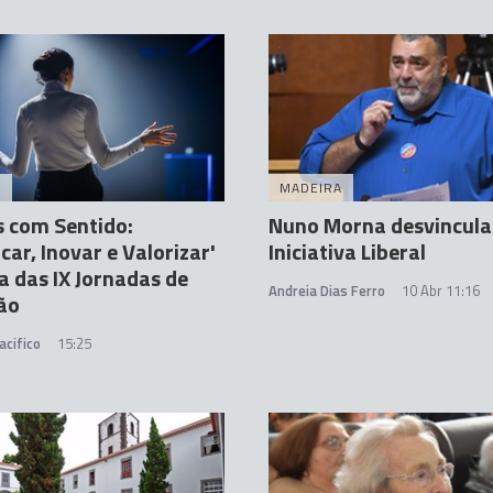
A
MADEIRA
s com Sentido:
Nuno Morna desvincula
car, Inovar e Valorizar'
Iniciativa Liberal
a das IX Jornadas de
Andreia Dias Ferro
10 Abr 11:16
ão
acifico
15:25