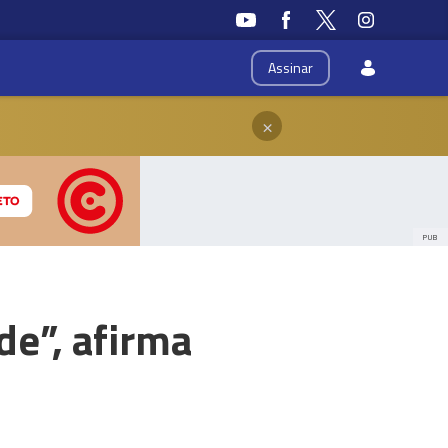
Assinar
×
PUB
e”, afirma