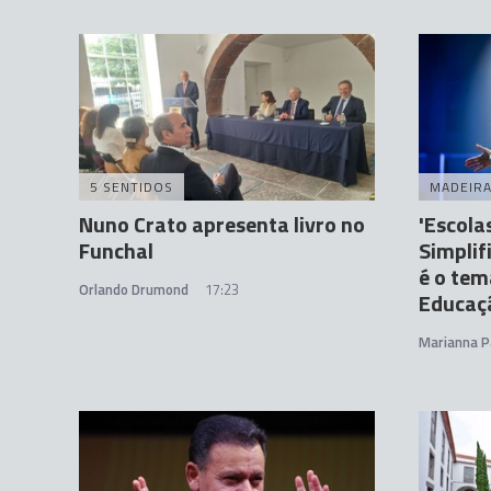
5 SENTIDOS
MADEIR
Nuno Crato apresenta livro no
'Escola
Funchal
Simplifi
é o tem
Orlando Drumond
17:23
Educaç
Marianna P