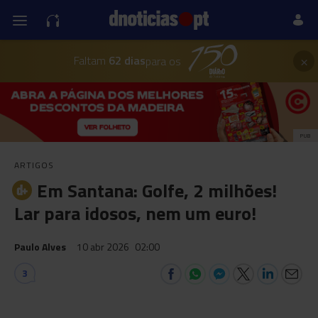
×
Faltam
62 dias
para os
PUB
ARTIGOS
Em Santana: Golfe, 2 milhões!
Lar para idosos, nem um euro!
Paulo Alves
10 abr 2026
02:00
3