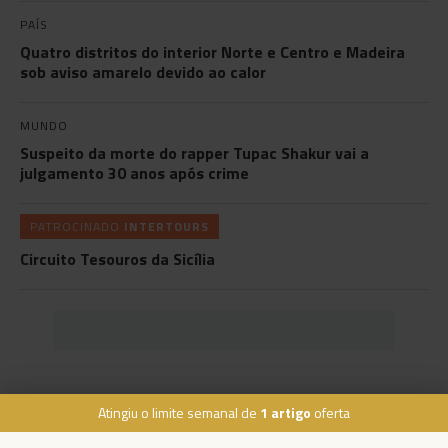
PAÍS
Quatro distritos do interior Norte e Centro e Madeira
sob aviso amarelo devido ao calor
MUNDO
Suspeito da morte do rapper Tupac Shakur vai a
julgamento 30 anos após crime
PATROCINADO
INTERTOURS
Circuito Tesouros da Sicília
Atingiu o limite semanal de
1 artigo
oferta
Rua Dr. Fernão de Ornelas, 56 - 3º