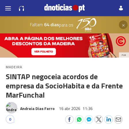
×
Faltam
64 dias
para os
PUB
MADEIRA
SINTAP negoceia acordos de
empresa da SocioHabita e da Frente
MarFunchal
Andreia Dias Ferro
16 abr 2026
11:36
0