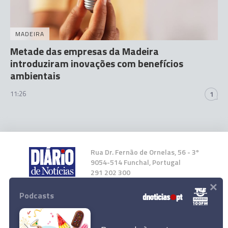
MADEIRA
Metade das empresas da Madeira
introduziram inovações com benefícios
ambientais
11:26
1
Rua Dr. Fernão de Ornelas, 56 - 3º
9054-514 Funchal, Portugal
291 202 300
×
Podcasts
Instale a nossa App