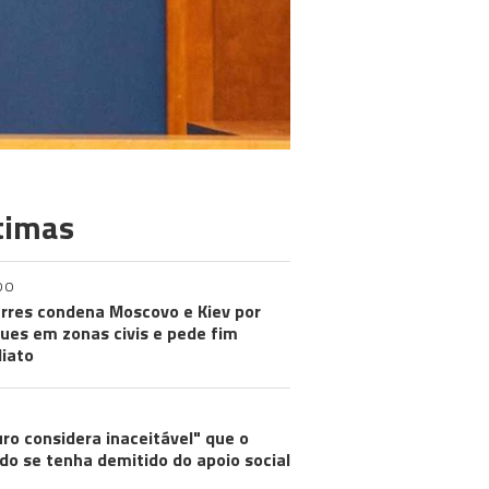
timas
DO
rres condena Moscovo e Kiev por
ues em zonas civis e pede fim
iato
ro considera inaceitável" que o
do se tenha demitido do apoio social