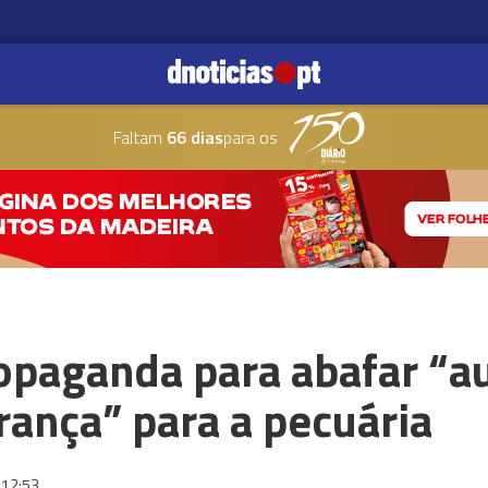
Faltam
66 dias
para os
opaganda para abafar “au
erança” para a pecuária
12:53