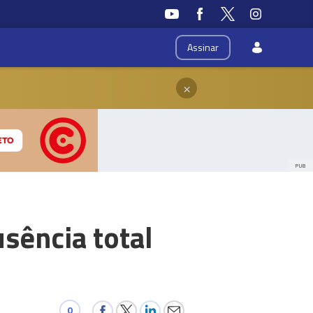
Assinar
×
PUB
sência total
0