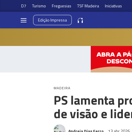
D7
Turismo
Freguesias
TSF Madeira
Iniciativas
Edição
Impressa
MADEIRA
PS lamenta pr
de visão e lid
Andreia Dias Ferro
13 abr 2026