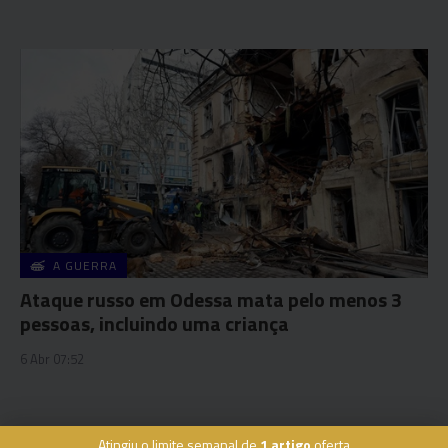
A GUERRA
Ataque russo em Odessa mata pelo menos 3
pessoas, incluindo uma criança
6 Abr 07:52
Atingiu o limite semanal de
1 artigo
oferta