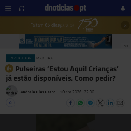
×
Faltam
65 dias
para os
PUB
EXPLICADOR
MADEIRA
Pulseiras ‘Estou Aqui! Crianças’
já estão disponíveis. Como pedir?
Andreia Dias Ferro
10 abr 2026
22:00
0