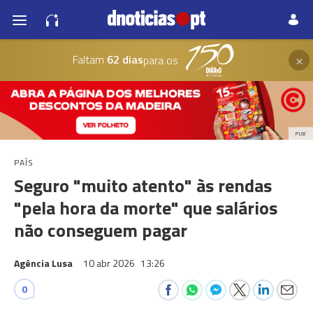
×
Faltam
62 dias
para os
PUB
PAÍS
Seguro "muito atento" às rendas
"pela hora da morte" que salários
não conseguem pagar
Agência Lusa
10 abr 2026
13:26
0