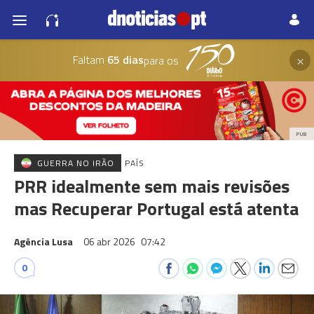
×
Faltam
65 dias
para os
PUB
GUERRA NO IRÃO
PAÍS
PRR idealmente sem mais revisões
mas Recuperar Portugal está atenta
Agência Lusa
06 abr 2026
07:42
0