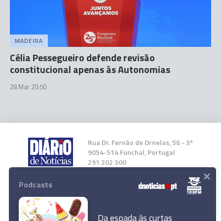
MADEIRA
Célia Pessegueiro defende revisão
constitucional apenas às Autonomias
28 Mar 20:50
Rua Dr. Fernão de Ornelas, 56 - 3º
9054-514 Funchal, Portugal
291 202 300
×
Podcasts
Instale a nossa App
Da espada às curtas