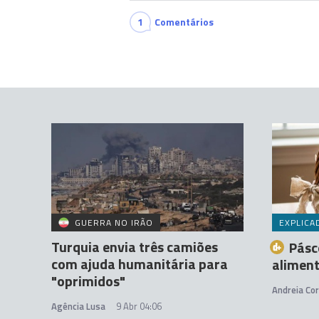
1
Comentários
GUERRA NO IRÃO
EXPLICA
Turquia envia três camiões
Pásc
com ajuda humanitária para
alimen
"oprimidos"
Andreia Cor
Agência Lusa
9 Abr 04:06