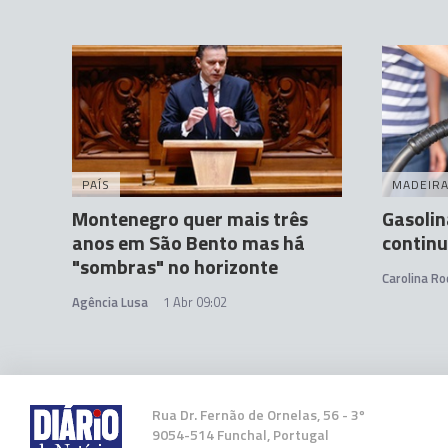
PAÍS
MADEIR
Montenegro quer mais três
Gasolin
anos em São Bento mas há
continu
"sombras" no horizonte
Carolina Ro
Agência Lusa
1 Abr 09:02
Rua Dr. Fernão de Ornelas, 56 - 3º
9054-514 Funchal, Portugal