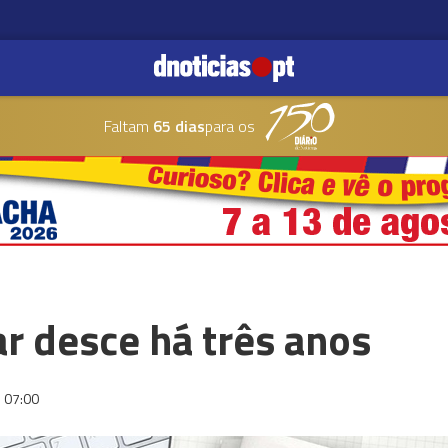
Faltam
65 dias
para os
r desce há três anos
07:00