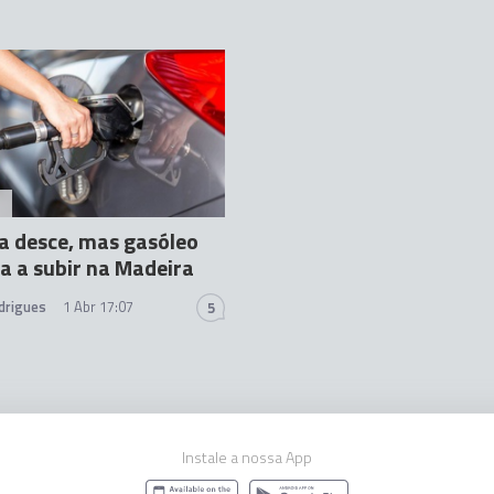
A
a desce, mas gasóleo
a a subir na Madeira
drigues
1 Abr 17:07
5
Instale a nossa App