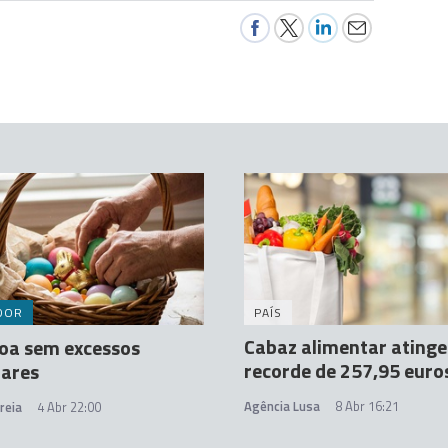
DOR
PAÍS
Cabaz alimentar atinge
oa sem excessos
recorde de 257,95 euro
tares
Agência Lusa
8 Abr 16:21
reia
4 Abr 22:00