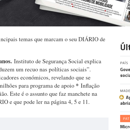
rincipais temas que marcam o seu DIÁRIO de
Úl
 anos.
Instituto de Segurança Social explica
PAÍS
duzem um recuo nas políticas sociais”.
Gove
soci
dicadores económicos, revelando que se
*
 milhões para programa de apoio
Inflação
MADE
ião. Este é o assunto que faz manchete na
A
IO e que pode ler na página 4, 5 e 11.
abri
PA
Micr