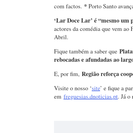
*
com factos.
Porto Santo avanç
‘Lar Doce Lar’ é “mesmo um p
actores da comédia que vem ao Fu
Abril.
Plat
Fique também a saber que
rebocadas e afundadas ao larg
Região reforça coop
E, por fim,
Visite o nosso ‘
site
’ e fique a pa
em
freguesias.dnoticias.pt
. Já o