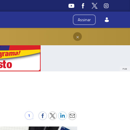
Assinar
×
PUB
1