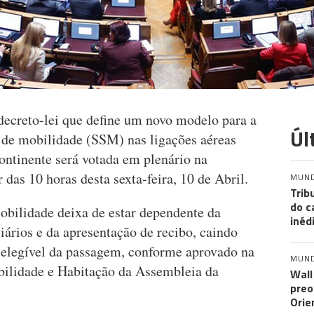
 decreto-lei que define um novo modelo para a
Úl
l de mobilidade (SSM) nas ligações aéreas
ontinente será votada em plenário na
das 10 horas desta sexta-feira, 10 de Abril.
MUN
Trib
do c
obilidade deixa de estar dependente da
inéd
ciários e da apresentação de recibo, caindo
elegível da passagem, conforme aprovado na
MUN
bilidade e Habitação da Assembleia da
Wall
preo
Orie