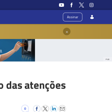
Assinar
×
PUB
o das atenções
0