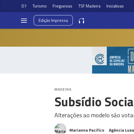
D7
Turismo
Freguesias
TSF Madeira
Iniciativas
Edição
Impressa
MADEIRA
Subsídio Socia
Alterações ao modelo são vota
Marianna Pacifico
Agência Lusa