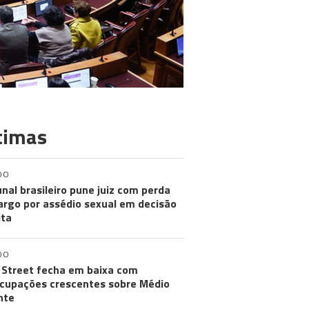
timas
DO
unal brasileiro pune juiz com perda
argo por assédio sexual em decisão
ita
DO
 Street fecha em baixa com
cupações crescentes sobre Médio
nte