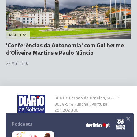
MADEIRA
'Conferências da Autonomia' com Guilherme
d’Oliveira Martins e Paulo Núncio
27 Mar 07:07
Rua Dr. Fernão de Ornelas, 56 - 3º
9054-514 Funchal, Portugal
291 202 300
×
Podcasts
Instale a nossa App