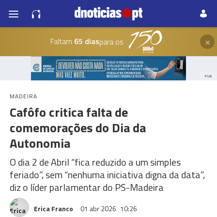
×
Faltam
65 dias
para os
PUB
MADEIRA
Cafôfo critica falta de
comemorações do Dia da
Autonomia
O dia 2 de Abril “fica reduzido a um simples
feriado”, sem “nenhuma iniciativa digna da data”,
diz o líder parlamentar do PS-Madeira
Erica Franco
01 abr 2026
10:26