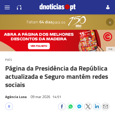
×
Faltam
64 dias
para os
PUB
PAÍS
Página da Presidência da República
actualizada e Seguro mantém redes
sociais
Agência Lusa
09 mar 2026
14:51
0