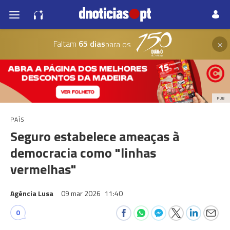
×
Faltam
65 dias
para os
PUB
PAÍS
Seguro estabelece ameaças à
democracia como "linhas
vermelhas"
Agência Lusa
09 mar 2026
11:40
0