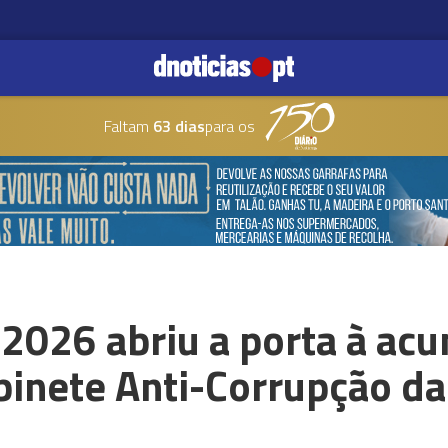
Faltam
63 dias
para os
2026 abriu a porta à ac
binete Anti-Corrupção d