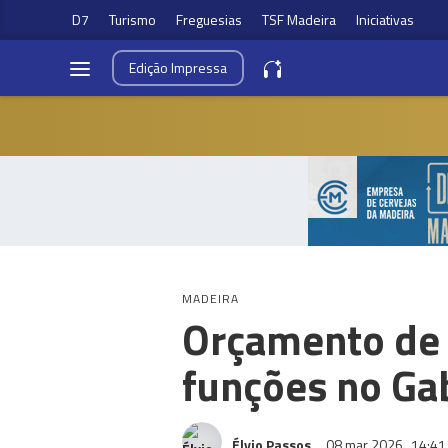
D7
Turismo
Freguesias
TSF Madeira
Iniciativas
Edição
Impressa
MADEIRA
Orçamento de 
funções no Ga
Élvio Passos
08 mar 2026
14:41