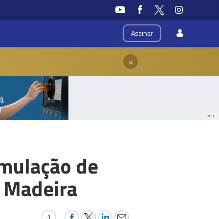
Assinar
×
PUB
umulação de
a Madeira
1