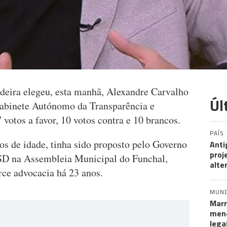
deira elegeu, esta manhã, Alexandre Carvalho
Úl
abinete Autónomo da Transparência e
votos a favor, 10 votos contra e 10 brancos.
PAÍS
s de idade, tinha sido proposto pelo Governo
Anti
proj
SD na Assembleia Municipal do Funchal,
alte
rce advocacia há 23 anos.
MUN
Marr
meno
lega