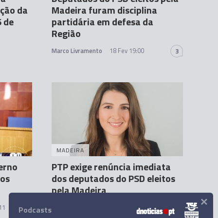
nção da
Madeira furam disciplina
6 de
partidária em defesa da
Região
Marco Livramento
18 Fev 19:00
3
MADEIRA
verno
PTP exige renúncia imediata
 os
dos deputados do PSD eleitos
pela Madeira
×
11
Sandra S. Gonçalves
20 Fev 16:56
2
Podcasts