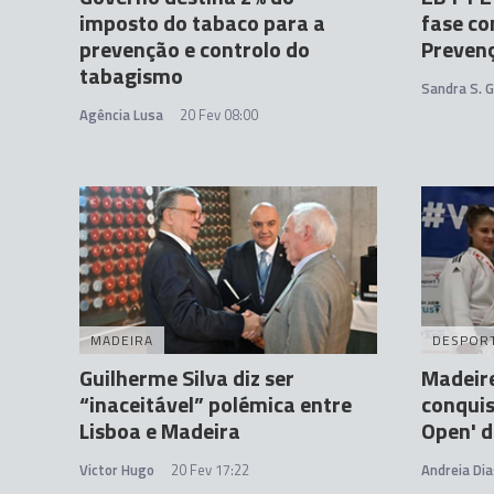
imposto do tabaco para a
fase co
prevenção e controlo do
Preven
tabagismo
Sandra S. 
Agência Lusa
20 Fev 08:00
MADEIRA
DESPOR
Guilherme Silva diz ser
Madeire
“inaceitável” polémica entre
conquis
Lisboa e Madeira
Open' d
Victor Hugo
20 Fev 17:22
Andreia Dia