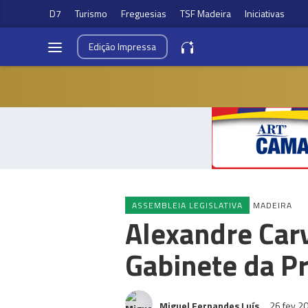
D7
Turismo
Freguesias
TSF Madeira
Iniciativas
Edição
Impressa
ASSEMBLEIA LEGISLATIVA
MADEIRA
Alexandre Carv
Gabinete da P
Miguel Fernandes Luís
26 fev 2