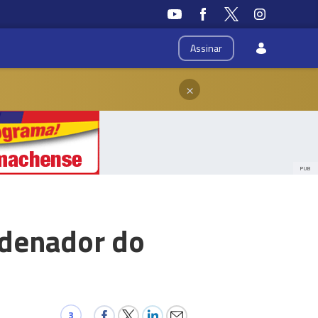
Assinar
×
PUB
rdenador do
3