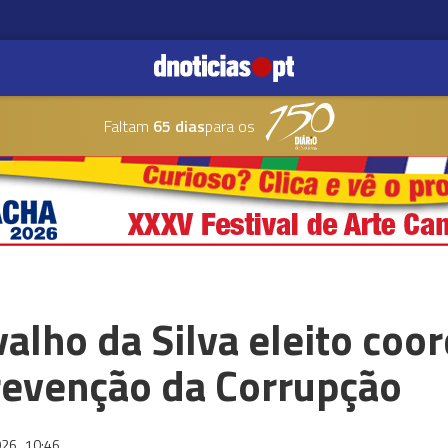
Faltam
65 dias
para os
alho da Silva eleito coo
revenção da Corrupção
026
10:46