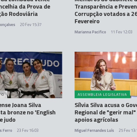
ncelhia da Prova de
Transparência e Preve
ção Rodoviária
Corrupção votados a 2
Fevereiro
Gonçalves
20 Fev 15:37
Marianna Pacifico
11 Fev 12:03
TO
ASSEMBLEIA LEGISLATIVA
nse Joana Silva
Sílvia Silva acusa o Go
ta bronze no 'English
Regional de "gerir mal"
e judo
apoios agrícolas
s Ferro
23 Fev 16:03
Miguel Fernandes Luís
25 Fev 13: