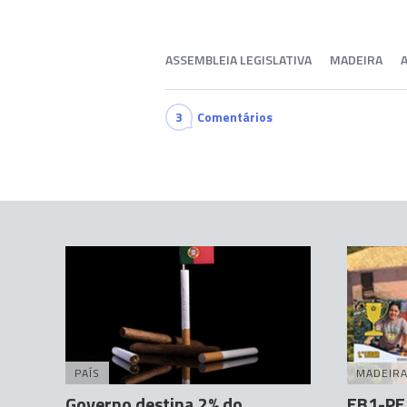
ASSEMBLEIA LEGISLATIVA
MADEIRA
3
Comentários
PAÍS
MADEIR
Governo destina 2% do
EB1-PE