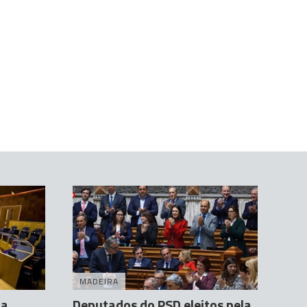
MADEIRA
da
Deputados do PSD eleitos pela