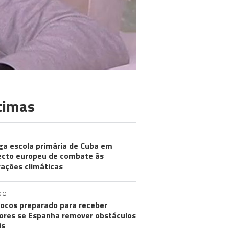
timas
ga escola primária de Cuba em
ecto europeu de combate às
rações climáticas
DO
ocos preparado para receber
res se Espanha remover obstáculos
is