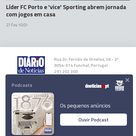
Líder FC Porto e 'vice' Sporting abrem jornada
com jogos em casa
27 Fev 10:01
Rua Dr. Fernão de Ornelas, 56 - 3º
9054-514 Funchal, Portugal
291 202 300
×
Podcasts
Instale a nossa App
Os pequenos anúncios
Ouvir Podcast
© 2026 Empresa Diário de Notícias, Lda.
Todos os direitos reservados.