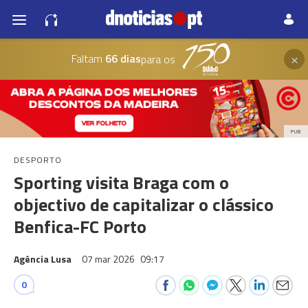
×
Faltam
66 dias
para os
PUB
DESPORTO
Sporting visita Braga com o
objectivo de capitalizar o clássico
Benfica-FC Porto
Agência Lusa
07 mar 2026
09:17
0