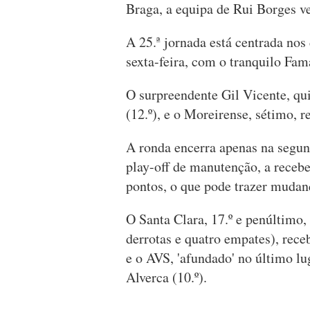
Braga, a equipa de Rui Borges ve
A 25.ª jornada está centrada nos 
sexta-feira, com o tranquilo Fama
O surpreendente Gil Vicente, qu
(12.º), e o Moreirense, sétimo, r
A ronda encerra apenas na segund
play-off de manutenção, a recebe
pontos, o que pode trazer mudança
O Santa Clara, 17.º e penúltimo
derrotas e quatro empates), rec
e o AVS, 'afundado' no último l
Alverca (10.º).