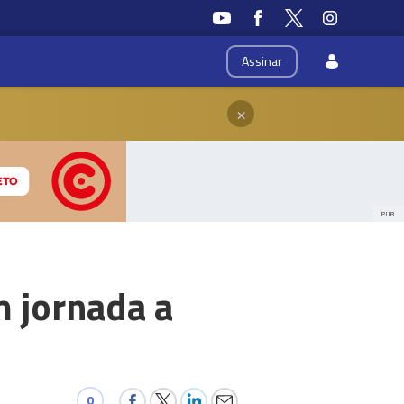
Assinar
×
PUB
m jornada a
0