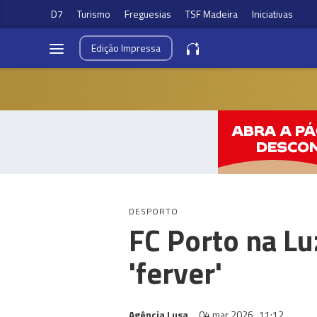
D7
Turismo
Freguesias
TSF Madeira
Iniciativas
Edição
Impressa
DESPORTO
FC Porto na Lu
'ferver'
Agência Lusa
04 mar 2026
11:12