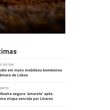
timas
S DO DIA
ndio em mato mobilizou bombeiros
âmara de Lobos
PORTO
Oliveira segura 'amarela' após
eira etapa vencida por Linarez