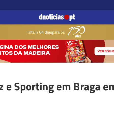
Faltam
64 dias
para os
z e Sporting em Braga e