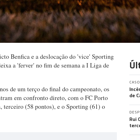
icto Benfica e a deslocação do 'vice' Sporting
Úl
eixa a 'ferver' no fim de semana a I Liga de
CASO
enos de um terço do final do campeonato, os
Incê
de C
entram em confronto direto, com o FC Porto
, terceiro (58 pontos), e o Sporting (61) o
DES
Rui 
terc