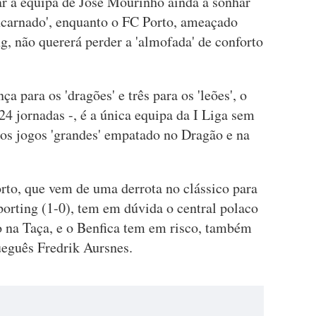
ar a equipa de José Mourinho ainda a sonhar
encarnado', enquanto o FC Porto, ameaçado
, não quererá perder a 'almofada' de conforto
a para os 'dragões' e três para os 'leões', o
4 jornadas -, é a única equipa da I Liga sem
nos jogos 'grandes' empatado no Dragão e na
rto, que vem de uma derrota no clássico para
porting (1-0), tem em dúvida o central polaco
o na Taça, e o Benfica tem em risco, também
ueguês Fredrik Aursnes.