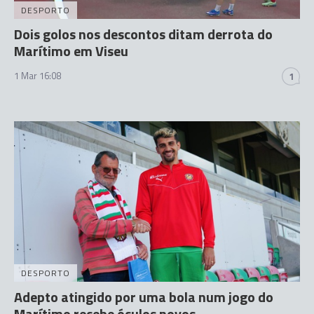
DESPORTO
Dois golos nos descontos ditam derrota do
Marítimo em Viseu
1 Mar 16:08
1
DESPORTO
Adepto atingido por uma bola num jogo do
Marítimo recebe óculos novos