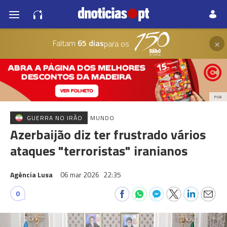
×
Faltam
65 dias
para os
PUB
GUERRA NO IRÃO
MUNDO
Azerbaijão diz ter frustrado vários
ataques "terroristas" iranianos
Agência Lusa
06 mar 2026
22:35
0