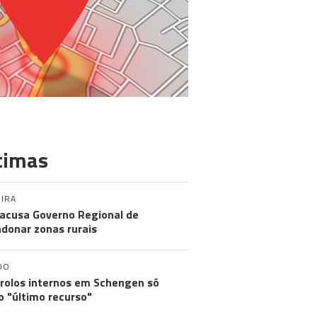
timas
IRA
acusa Governo Regional de
donar zonas rurais
DO
rolos internos em Schengen só
 "último recurso"