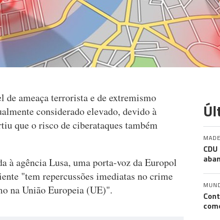
el de ameaça terrorista e de extremismo
Úl
tualmente considerado elevado, devido à
rtiu que o risco de ciberataques também
MADE
CDU 
aban
da à agência Lusa, uma porta-voz da Europol
iente "tem repercussões imediatas no crime
MUN
smo na União Europeia (UE)".
Cont
como