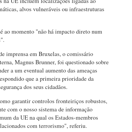
eis na UE incluem localizações ligadas ao
áticas, alvos vulneráveis ou infraestruturas
até ao momento "não há impacto direto num
".
a de imprensa em Bruxelas, o comissário
terna, Magnus Brunner, foi questionado sobre
nder a um eventual aumento das ameaças
 respondido que a primeira prioridade da
segurança dos seus cidadãos.
como garantir controlos fronteiriços robustos,
nte com o nosso sistema de informação
omum da UE na qual os Estados-membros
elacionados com terrorismo", referiu.