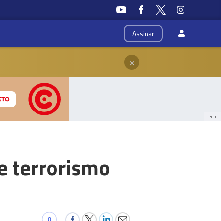
Assinar
×
PUB
e terrorismo
0