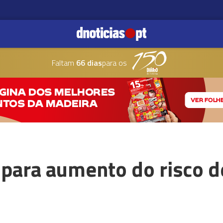
Faltam
66 dias
para os
 para aumento do risco d