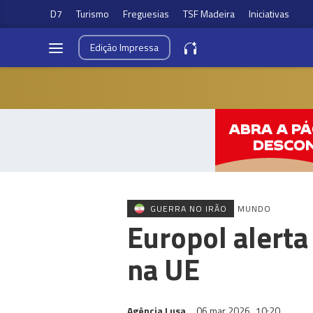
D7
Turismo
Freguesias
TSF Madeira
Iniciativas
Edição
Impressa
GUERRA NO IRÃO
MUNDO
Europol alerta
na UE
Agência Lusa
06 mar 2026
10:20