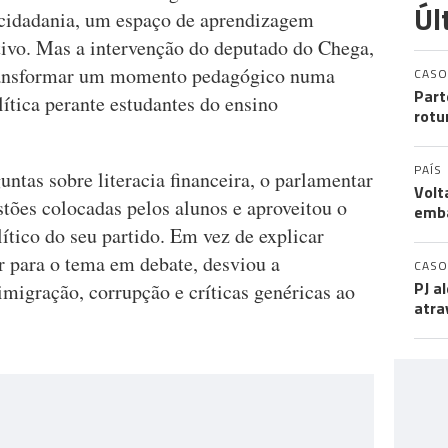
Úl
e cidadania, um espaço de aprendizagem
tivo. Mas a intervenção do deputado do Chega,
ransformar um momento pedagógico numa
CASO
Part
lítica perante estudantes do ensino
rotu
PAÍS
ntas sobre literacia financeira, o parlamentar
Volt
stões colocadas pelos alunos e aproveitou o
emb
lítico do seu partido. Em vez de explicar
r para o tema em debate, desviou a
CASO
PJ a
migração, corrupção e críticas genéricas ao
atra