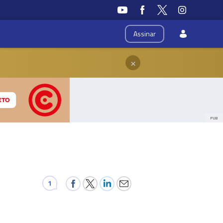
Assinar
×
PUB
1