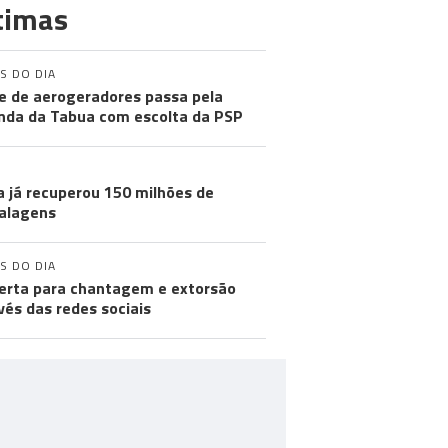
timas
S DO DIA
e de aerogeradores passa pela
nda da Tabua com escolta da PSP
a já recuperou 150 milhões de
alagens
S DO DIA
lerta para chantagem e extorsão
vés das redes sociais