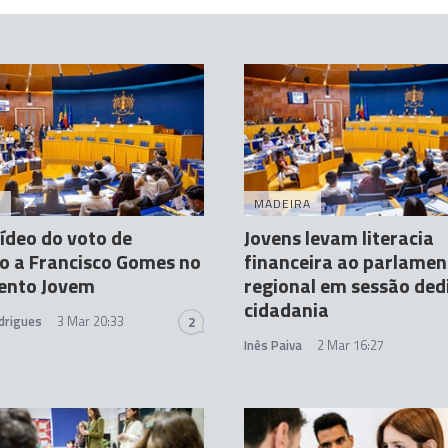
A
MADEIRA
vídeo do voto de
Jovens levam literacia
o a Francisco Gomes no
financeira ao parlamen
ento Jovem
regional em sessão ded
cidadania
drigues
3 Mar 20:33
2
Inês Paiva
2 Mar 16:27