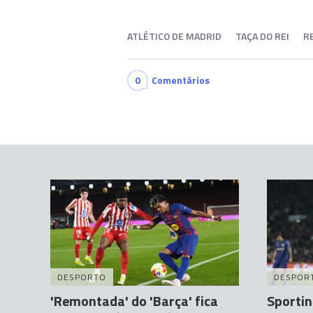
ATLÉTICO DE MADRID
TAÇA DO REI
R
0
Comentários
DESPORTO
DESPOR
'Remontada' do 'Barça' fica
Sportin