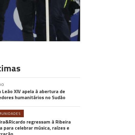
timas
DO
 Leão XIV apela à abertura de
edores humanitários no Sudão
MUNIDADES
ra&Ricardo regressam à Ribeira
a para celebrar música, raízes e
gração