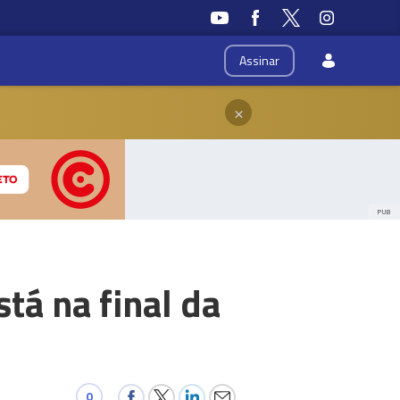
Assinar
×
PUB
stá na final da
0