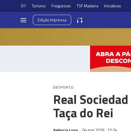
D7
Turismo
Freguesias
TSF Madeira
Iniciativas
Edição
Impressa
DESPORTO
Real Sociedad v
Taça do Rei
Agência Lusa
04 mar 2026
22:24