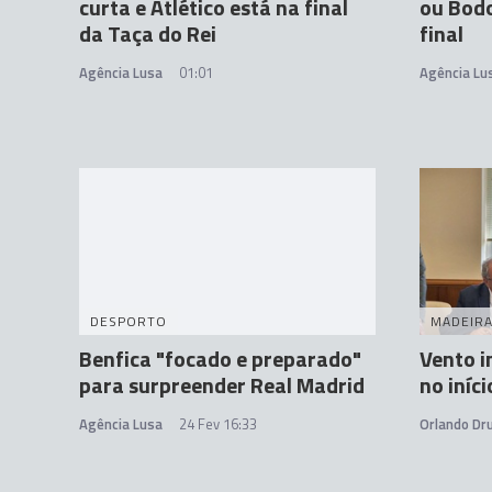
curta e Atlético está na final
ou Bodo
da Taça do Rei
final
Agência Lusa
01:01
Agência Lu
DESPORTO
MADEIR
Benfica "focado e preparado"
Vento i
para surpreender Real Madrid
no iníc
Agência Lusa
24 Fev 16:33
Orlando D