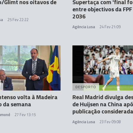
/Glimt nos oitavos de
Supertaça com 'final fo
entre objectivos da FPF
2036
sa
25 Fev 22:22
Agência Lusa
24 Fev 21:09
A
DESPORTO
ntenso volta à Madeira
Real Madrid divulga de
io da semana
de Huijsen na China ap
publicação considerada
rumond
27 Fev 13:15
Agência Lusa
23 Fev 09:08