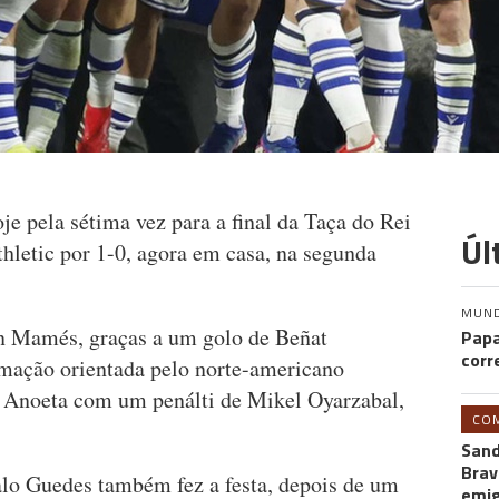
je pela sétima vez para a final da Taça do Rei
Úl
thletic por 1-0, agora em casa, na segunda
MUN
an Mamés, graças a um golo de Beñat
Papa
corr
ormação orientada pelo norte-americano
 Anoeta com um penálti de Mikel Oyarzabal,
CO
Sand
Brav
lo Guedes também fez a festa, depois de um
emi