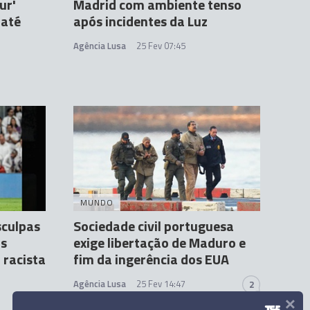
ur'
Madrid com ambiente tenso
 até
após incidentes da Luz
Agência Lusa
25 Fev 07:45
MUNDO
sculpas
Sociedade civil portuguesa
ós
exige libertação de Maduro e
 racista
fim da ingerência dos EUA
Agência Lusa
25 Fev 14:47
2
×