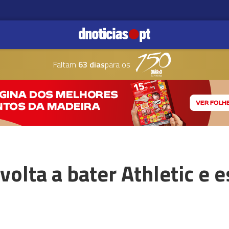
Faltam
63 dias
para os
olta a bater Athletic e e