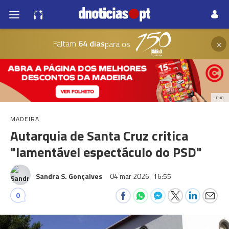
×
Faltam
64 dias
para os
PUB
MADEIRA
Autarquia de Santa Cruz critica
"lamentável espectáculo do PSD"
Sandra S. Gonçalves
04 mar 2026
16:55
0