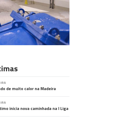
timas
IRA
do de muito calor na Madeira
IRA
timo inicia nova caminhada na I Liga