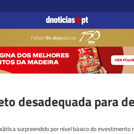
Faltam
64 dias
para os
eto desadequada para des
blica surpreendido por nível básico do investimento 