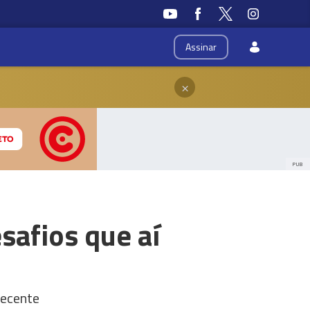
Assinar
×
PUB
afios que aí
recente