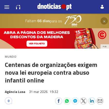
×
Faltam
66 dias
para os
PUB
MUNDO
Centenas de organizações exigem
nova lei europeia contra abuso
infantil online
Agência Lusa
31 mar 2026
19:32
0