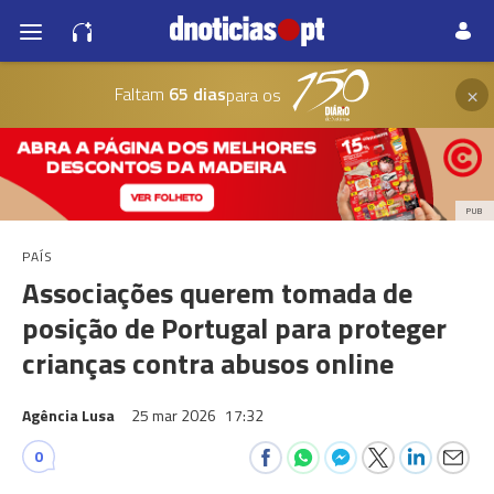
×
Faltam
65 dias
para os
PUB
PAÍS
Associações querem tomada de
posição de Portugal para proteger
crianças contra abusos online
Agência Lusa
25 mar 2026
17:32
0