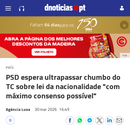
×
Faltam
64 dias
para os
PUB
PAÍS
PSD espera ultrapassar chumbo do
TC sobre lei da nacionalidade "com
máximo consenso possível"
Agência Lusa
30 mar 2026
16:49
0