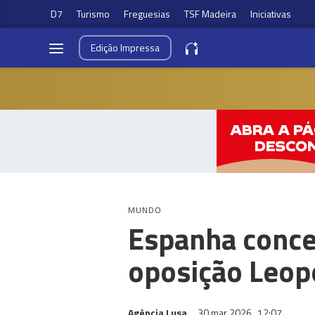
D7
Turismo
Freguesias
TSF Madeira
Iniciativas
Edição
Impressa
MUNDO
Espanha conce
oposição Leop
Agência Lusa
30 mar 2026
12:07