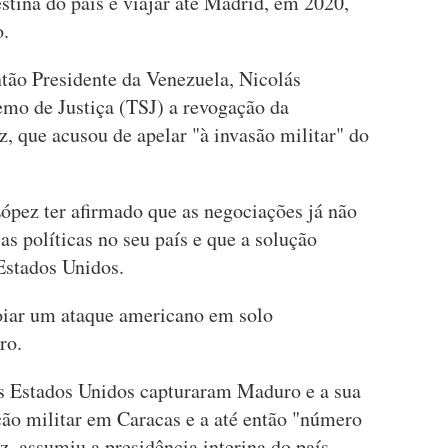
estina do país e viajar até Madrid, em 2020,
o.
tão Presidente da Venezuela, Nicolás
mo de Justiça (TSJ) a revogação da
, que acusou de apelar "à invasão militar" do
ópez ter afirmado que as negociações já não
s políticas no seu país e que a solução
Estados Unidos.
oiar um ataque americano em solo
ro.
 os Estados Unidos capturaram Maduro e a sua
ão militar em Caracas e a até então "número
, assumiu a presidência interina do país.