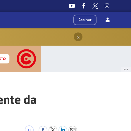
Assinar
×
PUB
ente da
0