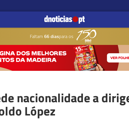
Faltam
66 dias
para os
de nacionalidade a dirig
oldo López