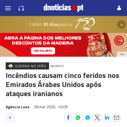
×
Faltam
65 dias
para os
PUB
GUERRA NO IRÃO
MUNDO
Incêndios causam cinco feridos nos
Emirados Árabes Unidos após
ataques iranianos
Agência Lusa
28 mar 2026
10:09
0