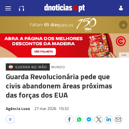
×
Faltam
65 dias
para os
PUB
GUERRA NO IRÃO
MUNDO
Guarda Revolucionária pede que
civis abandonem áreas próximas
das forças dos EUA
Agência Lusa
27 mar 2026
10:32
0