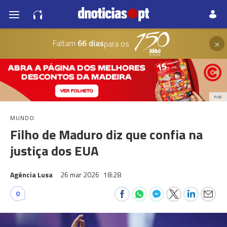
×
Faltam
66 dias
para os
PUB
MUNDO
Filho de Maduro diz que confia na
justiça dos EUA
Agência Lusa
26 mar 2026
18:28
0