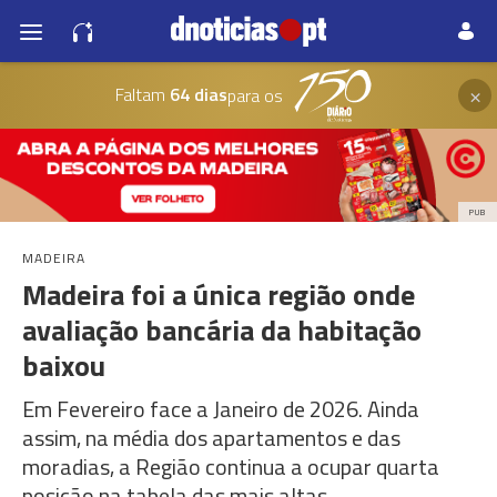
×
Faltam
64 dias
para os
PUB
MADEIRA
Madeira foi a única região onde
avaliação bancária da habitação
baixou
Em Fevereiro face a Janeiro de 2026. Ainda
assim, na média dos apartamentos e das
moradias, a Região continua a ocupar quarta
posição na tabela das mais altas