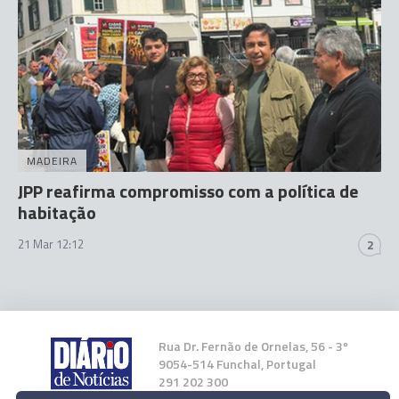
MADEIRA
JPP reafirma compromisso com a política de
habitação
21 Mar 12:12
2
Rua Dr. Fernão de Ornelas, 56 - 3º
9054-514 Funchal, Portugal
291 202 300